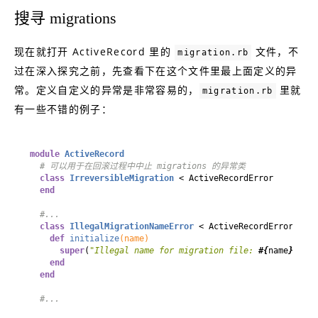
搜寻 migrations
现在就打开 ActiveRecord 里的
文件，不
migration.rb
过在深入探究之前，先查看下在这个文件里最上面定义的异
常。定义自定义的异常是非常容易的，
里就
migration.rb
有一些不错的例子：
module
ActiveRecord
# 可以用于在回滚过程中中止 migrations 的异常类
class
IrreversibleMigration
 < ActiveRecordError
end
#...
class
IllegalMigrationNameError
 < ActiveRecordError
#:nod
def
initialize
(name)
super
(
"Illegal name for migration file: 
#{
name
}
\n\t
(
end
end
#...