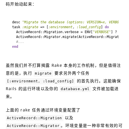
码开始动起来：
desc 
"Migrate the database (options: VERSION=x, VERBOSE=fa
task 
:migrate
 => [
:environment
, 
:load_config
] 
do
  ActiveRecord::Migration.verbose = ENV[
"VERBOSE"
] ? ENV[
"
  ActiveRecord::Migrator.migrate(ActiveRecord::Migrator.mi
#...
end
虽然我们并不打算揭露 Rake 本身的工作机制，但是值得注
意的是，执行
要求另外两个任务
migrate
的首先执行。这能确保
[:environment, :load_config]
Rails 的运行环境以及你的
文件被加载进
database.yml
来。
上面的 rake 任务通过环境变量配置了
以及
ActiveRecord::Migration
。环境变量是一种非常有效的可
ActiveRecord::Migrator