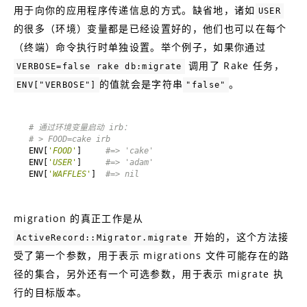
用于向你的应用程序传递信息的方式。缺省地，诸如
USER
的很多（环境）变量都是已经设置好的，他们也可以在每个
（终端）命令执行时单独设置。举个例子，如果你通过
调用了 Rake 任务，
VERBOSE=false rake db:migrate
的值就会是字符串
。
ENV["VERBOSE"]
"false"
# 通过环境变量启动 irb：
# > FOOD=cake irb
ENV[
'FOOD'
]     
#=> 'cake'
ENV[
'USER'
]     
#=> 'adam'
ENV[
'WAFFLES'
]  
#=> nil
migration 的真正工作是从
开始的，这个方法接
ActiveRecord::Migrator.migrate
受了第一个参数，用于表示 migrations 文件可能存在的路
径的集合，另外还有一个可选参数，用于表示 migrate 执
行的目标版本。