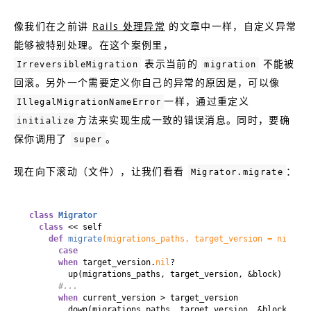
像我们在之前讲
Rails 处理异常
的文章中一样，自定义异常
能够被特别处理。在这个案例里，
表示当前的
不能被
IrreversibleMigration
migration
回滚。另外一个需要定义你自己的异常的原因是，可以像
一样，通过重定义
IllegalMigrationNameError
方法来实现生成一致的错误消息。同时，要确
initialize
保你调用了
。
super
现在向下滚动（文件），让我们看看
：
Migrator.migrate
class
Migrator
class
 << self
def
migrate
(migrations_paths, target_version = 
nil
, &b
case
when
 target_version.
nil
#...
when