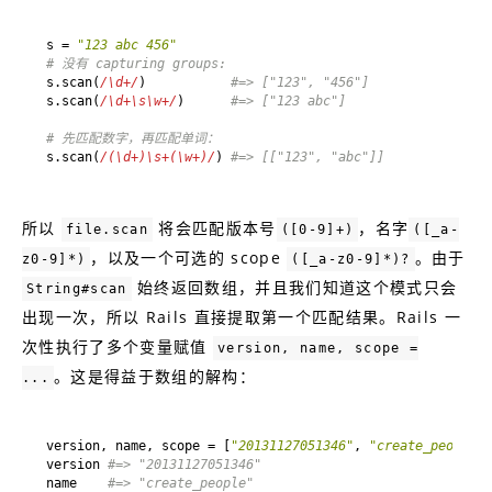
s = 
"123 abc 456"
# 没有 capturing groups:
s.scan(
/\d+/
)           
#=> ["123", "456"]
s.scan(
/\d+\s\w+/
)      
#=> ["123 abc"]
# 先匹配数字，再匹配单词：
s.scan(
/(\d+)\s+(\w+)/
) 
#=> [["123", "abc"]]
所以
将会匹配版本号
，名字
file.scan
([0-9]+)
([_a-
，以及一个可选的 scope
。由于
z0-9]*)
([_a-z0-9]*)?
始终返回数组，并且我们知道这个模式只会
String#scan
出现一次，所以 Rails 直接提取第一个匹配结果。Rails 一
次性执行了多个变量赋值
version, name, scope =
。这是得益于数组的解构：
...
version, name, scope = [
"20131127051346"
, 
"create_people"
version 
#=> "20131127051346"
name    
#=> "create_people"