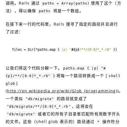
调用。Rails 通过
使用了这个（方
paths = Array(paths)
法），得以确保
将是一个数组。
paths
在接下来一行的代码里，Rails 搜寻了指定的路径并且进行
了过滤：
files = Dir[*paths.map { 
|p|
"
#{
p
}
/**/[0-9]*_*.rb"
让我们将这个代码分解一下。
paths.map { |p| "#
将每一个路径转换成一个 [
{p}/**/[0-9]*_*.rb" }
shell
]
glob
(
http://en.wikipedia.org/wiki/Glob_(programming
))。
一个类似
的路径就变成了
"db/migrate"
，这将会在
"db/migrate/**/[0-9]*_*.rb"
或者它的所有子目录里匹配所有用数字开头
"db/migrate"
的文件。这些（shell glob 表示的）路径通过
操作符分
*