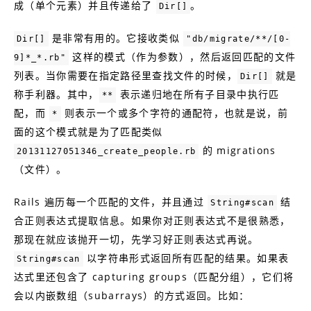
成（单个元素）并且传递给了
。
Dir[]
是非常有用的。它接收类似
Dir[]
"db/migrate/**/[0-
这样的模式（作为参数），然后返回匹配的文件
9]*_*.rb"
列表。当你需要在指定路径里查找文件的时候，
就是
Dir[]
称手利器。其中，
表示递归地在所有子目录中执行匹
**
配，而
则表示一个或多个字符的通配符，也就是说，前
*
面的这个模式就是为了匹配类似
的 migrations
20131127051346_create_people.rb
（文件）。
Rails 遍历每一个匹配的文件，并且通过
结
String#scan
合正则表达式提取信息。如果你对正则表达式不是很熟悉，
那现在就应该抛开一切，先学习好正则表达式再说。
以字符串形式返回所有匹配的结果。如果表
String#scan
达式里还包含了 capturing groups（匹配分组），它们将
会以内嵌数组（subarrays）的方式返回。比如：