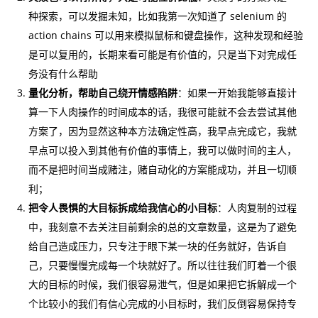
种探索，可以发掘未知，比如我第一次知道了 selenium 的
action chains 可以用来模拟鼠标和键盘操作，这种发现和经验
是可以复用的，长期来看可能是有价值的，只是当下对完成任
务没有什么帮助
量化分析，帮助自己绕开情感陷阱
：如果一开始我能够直接计
算一下人肉操作的时间成本的话，我很可能就不会去尝试其他
方案了，因为显然这种本方法确定性高，我早点完成它，我就
早点可以投入到其他有价值的事情上，我可以做时间的主人，
而不是把时间当成赌注，赌自动化的方案能成功，并且一切顺
利；
把令人畏惧的大目标拆成给我信心的小目标
：人肉复制的过程
中，我刻意不去关注目前剩余的总的文章数量，这是为了避免
给自己造成压力，只专注于眼下某一块的任务就好，告诉自
己，只要慢慢完成每一个块就好了。所以往往我们盯着一个很
大的目标的时候，我们很容易泄气，但是如果把它拆解成一个
个比较小的我们有信心完成的小目标时，我们反倒容易保持专